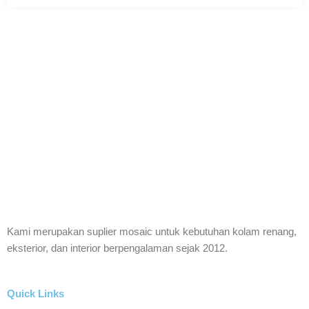
Keramik Mosaic
Keramik Mosaic
Kami merupakan suplier mosaic untuk kebutuhan kolam renang,
Kolam Renang
eksterior, dan interior berpengalaman sejak 2012.
Interior
Quick Links