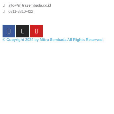
info@mitrasembada.co.id
0811-8810-422
F
I
Y
a
n
o
c
s
u
© Copyright 2024 by Mitra Sembada All Rights Reserved.
e
t
t
b
a
u
o
g
b
o
r
e
k
a
m