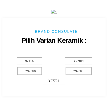
BRAND CONSULATE
Pilih Varian Keramik :
9711A
Y97811
Y97808
Y97801
Y97701