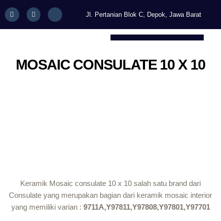
Skip
F
I
I
Jl. Pertanian Blok C, Depok, Jawa Barat
a
n
c
to
c
s
o
content
e
t
n
b
a
-
o
g
w
o
r
h
k
a
a
MOSAIC CONSULATE 10 X 10
-
m
t
s
s
q
a
u
p
a
p
r
-
e
1
Keramik Mosaic consulate 10 x 10 salah satu brand dari
Consulate yang merupakan bagian dari keramik mosaic interior
yang memiliki varian :
9711A,Y97811,Y97808,Y97801,Y97701