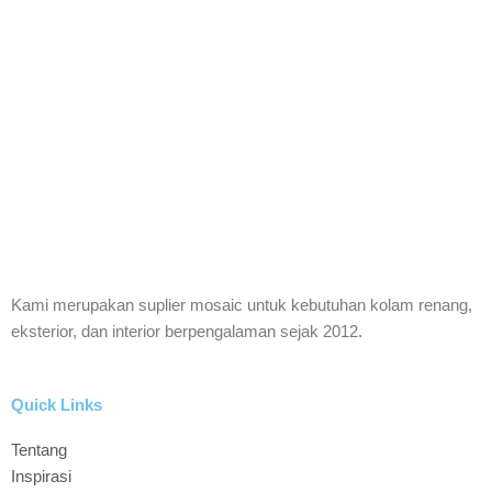
Keramik Mosaic
Keramik Mosaic
Kami merupakan suplier mosaic untuk kebutuhan kolam renang,
Kolam Renang
eksterior, dan interior berpengalaman sejak 2012.
Interior
Quick Links
Tentang
Inspirasi