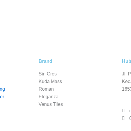
Brand
Hub
Sin Gres
Jl. 
Kuda Mass
Kec.
ng
Roman
165
Keramik Mosaic
or
Eleganza
Venus Tiles
Interior