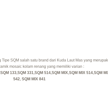
Tipe SQM salah satu brand dari Kuda Laut Mas yang merupa
ramik mosaic kolam renang yang memiliki varian :
,SQM 133,SQM 331,SQM 514,SQM MIX,SQM MIX 514,SQM MI
542, SQM MIX 841