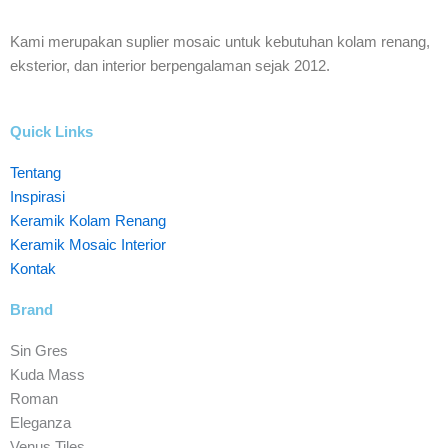
Keramik Mosaic
Keramik Mosaic
Kami merupakan suplier mosaic untuk kebutuhan kolam renang,
Kolam Renang
eksterior, dan interior berpengalaman sejak 2012.
Interior
Quick Links
Tentang
Inspirasi
Keramik Kolam Renang
Keramik Mosaic Interior
Kontak
Brand
Sin Gres
Kuda Mass
Roman
Eleganza
Venus Tiles