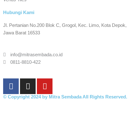
Hubungi Kami
Jl. Pertanian No.200 Blok C, Grogol, Kec. Limo, Kota Depok,
Jawa Barat 16533
info@mitrasembada.co.id
0811-8810-422
F
I
Y
a
n
o
c
s
u
© Copyright 2024 by Mitra Sembada All Rights Reserved.
e
t
t
b
a
u
o
g
b
o
r
e
k
a