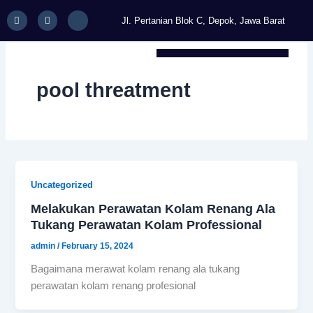
Skip
F
I
I
Jl. Pertanian Blok C, Depok, Jawa Barat
a
n
c
to
c
s
o
content
e
t
n
b
a
-
o
g
w
o
r
h
k
a
a
pool threatment
-
m
t
s
s
q
a
u
p
a
p
r
-
e
1
Uncategorized
Melakukan Perawatan Kolam Renang Ala
Tukang Perawatan Kolam Professional
admin
/
February 15, 2024
Bagaimana merawat kolam renang ala tukang
perawatan kolam renang profesional